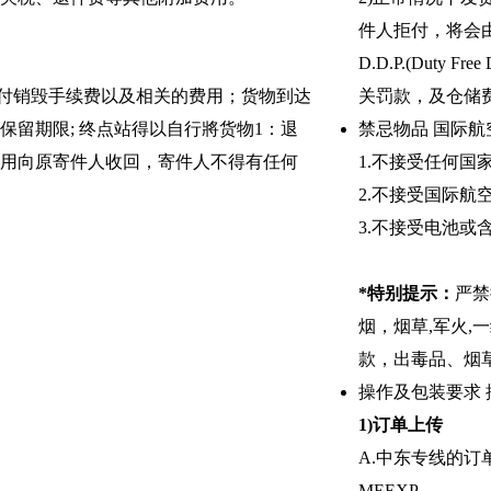
件人拒付，将会
D.D.P.(Duty
付销毁手续费以及相关的费用；货物到达
关罚款，及仓储
保留期限; 终点站得以自行將货物1：退
禁忌物品
国际航
费用向原寄件人收回，寄件人不得有任何
1.不接受任何
2.不接受国际航
3.不接受电池或
*特别提示：
严禁
烟，烟草,军火,
款，出毒品、烟
操作及包装要求
1)订单上传
A.中东专线的
MEEXP。