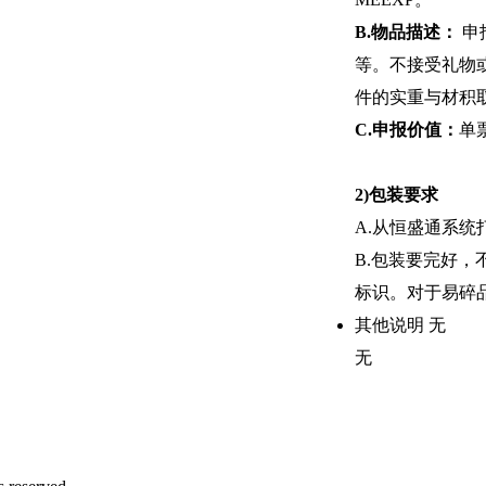
B.物品描述：
申
等。不接受礼物
件的实重与材积
C.申报价值：
单
2)包装要求
A.从恒盛通系
B.包装要完好
标识。对于易碎
其他说明
无
无