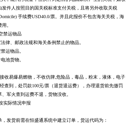
由发件人按照目的国关税标准支付关税，且将另外收取关税
 Free Domicile) 手续费USD40.0/票。并且此报价不包含海关关税，海
费用。
空禁运物品
国家法律、邮政法规和海关条例禁止的物品。
空禁运物品。
含电池货物。
接收易爆易燃物，不收仿牌,危险品，毒品，粉末，液体，电子
一经查到，处罚款100元/票（退货退运费），办理退货前先缴罚
草、军火查到运费不退，货物没收。
按实际情况申报
订单，发货前需在恒盛通系统中建立订单，货运代码为：