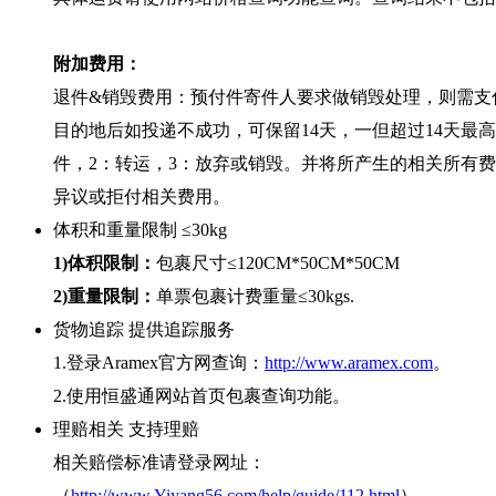
附加费用：
退件&销毁费用：预付件寄件人要求做销毁处理，则需支
目的地后如投递不成功，可保留14天，一但超过14天最高
件，2：转运，3：放弃或销毁。并将所产生的相关所有
异议或拒付相关费用。
体积和重量限制
≤30kg
1)体积限制：
包裹尺寸≤120CM*50CM*50CM
2)重量限制：
单票包裹计费重量≤30kgs.
货物追踪
提供追踪服务
1.登录Aramex官方网查询：
http://www.aramex.com
。
2.使用恒盛通网站首页包裹查询功能。
理赔相关
支持理赔
相关赔偿标准请登录网址：
（
http://www.Yiyang56.com/help/guide/112.html
）